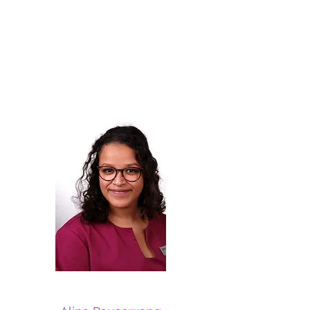
stabilisiert und die Ausgaben 
im Gesundheitswesen 
begrenzt werden.Mit dem 
Gesetz sollen allein im 
kommenden Jahr 19 
Milliarden Euro im 
Gesundheitswesen 
eingespart werden. 

Die Kürzungen treffen die 
ambulante Versorgung mit 
voller Härte. Gerade die 
Fachgruppen mit einem 
hohen TSVG-Patientenanteil, 
darunter die HNO-Heilkunde, 
müssen mit spürbaren 