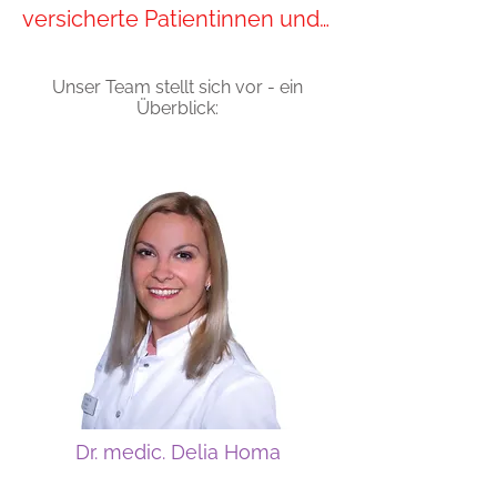
versicherte Patientinnen und 
Patienten

Mögliche Auswirkungen des 
Unser Team stellt sich vor - ein
Überblick:
GKV-
Beitragssatzstabilisierungsges
etzes

Am 10. Juli 2026 hat der 
Deutsche Bundestag das 
sogenannte GKV-
Beitragssatzstabilisierungsges
etz beschlossen. Mit dem 
Gesetz sollen die 
Beitragssätze der 
gesetzlichen 
Dr. medic. Delia Homa
Krankenversicherung 