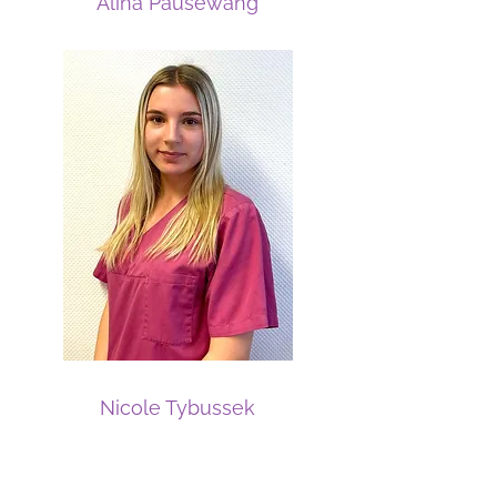
Alina Pausewang
Umsatzrückgängen rechnen.

Einen Überblick über die 
wichtigsten Inhalte des 
BstabG:

- Abschaffung der TSS- und 
Hausarztvermittlungszuschlä
ge

Ab dem 1. Januar 2027 
entfallen die Zuschläge für 
Behandlungen nach 
Nicole Tybussek
Vermittlung durch die 
Terminservicestelle oder 
durch den Hausarzt. Für HNO-